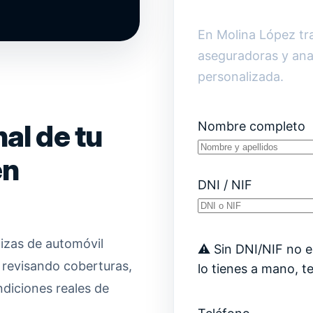
En Molina López t
aseguradoras y ana
personalizada.
al de tu
Nombre completo
en
DNI / NIF
izas de automóvil
⚠️ Sin DNI/NIF no es
 revisando coberturas,
lo tienes a mano, t
ndiciones reales de