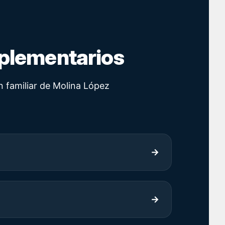
mplementarios
n familiar de Molina López
→
→