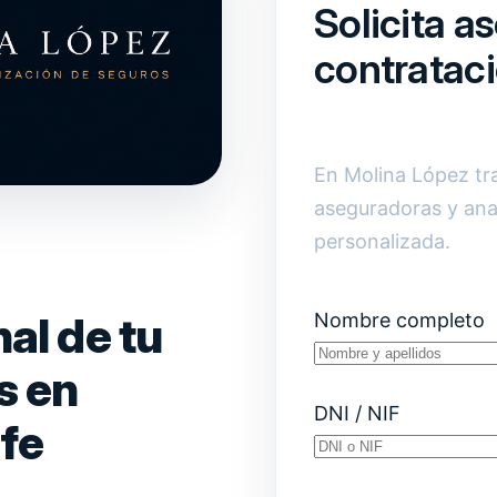
Solicita a
contratac
En Molina López t
aseguradoras y ana
personalizada.
al de tu
Nombre completo
s en
DNI / NIF
afe