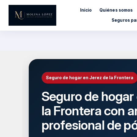
Saltar
Inicio
Quiénes somos
al
contenido
Seguros pa
Seguro de hogar en Jerez de la Frontera
Seguro de hogar 
la Frontera con an
profesional de pó