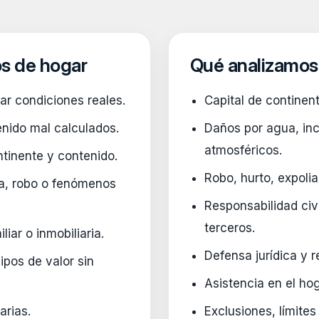
os de hogar
Qué analizamos
sar condiciones reales.
Capital de continen
enido mal calculados.
Daños por agua, in
atmosféricos.
ntinente y contenido.
Robo, hurto, expolia
a, robo o fenómenos
Responsabilidad civil
terceros.
liar o inmobiliaria.
Defensa jurídica y 
ipos de valor sin
Asistencia en el ho
arias.
Exclusiones, límite