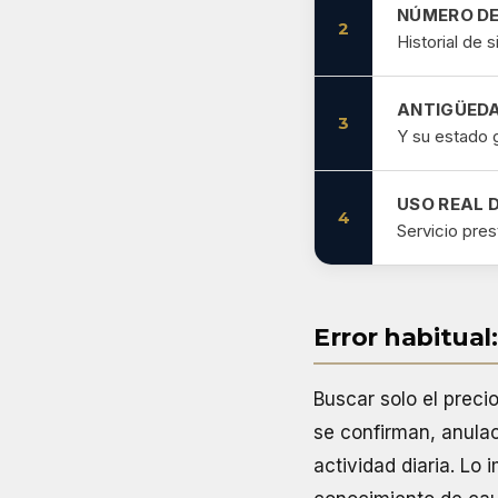
NÚMERO DE
2
Historial de 
ANTIGÜEDA
3
Y su estado 
USO REAL D
4
Servicio pres
Error habitual
Buscar solo el preci
se confirman, anulac
actividad diaria. Lo