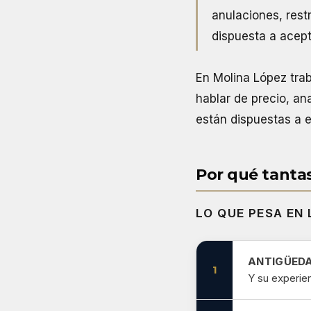
anulaciones, rest
dispuesta a acepta
En Molina López tra
hablar de precio, an
están dispuestas a e
Por qué tanta
LO QUE PESA EN
ANTIGÜED
1
Y su experien