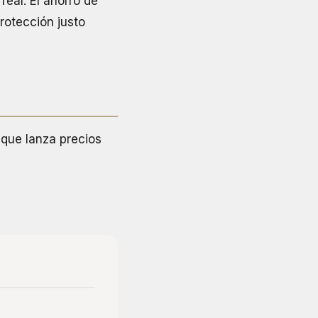
real. El ahorro de
protección justo
que lanza precios