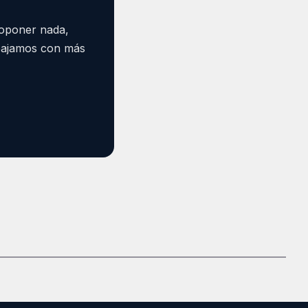
roponer nada,
abajamos con más