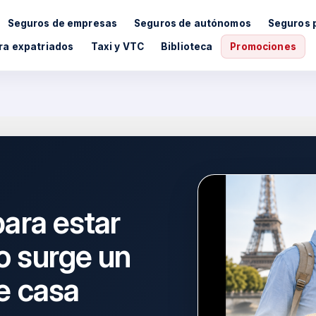
Seguros de empresas
Seguros de autónomos
Seguros 
ra expatriados
Taxi y VTC
Biblioteca
Promociones
para estar
o surge un
e casa