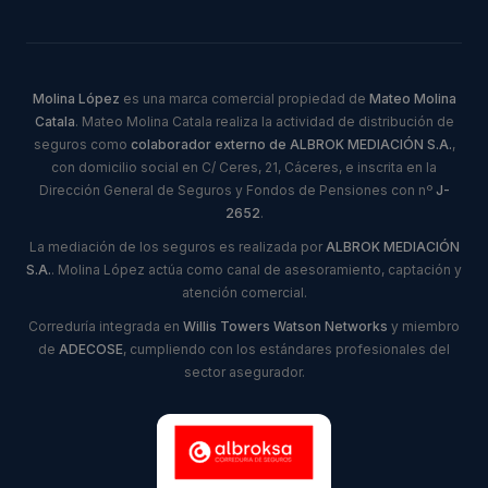
Molina López
es una marca comercial propiedad de
Mateo Molina
Catala
. Mateo Molina Catala realiza la actividad de distribución de
seguros como
colaborador externo de ALBROK MEDIACIÓN S.A.
,
con domicilio social en C/ Ceres, 21, Cáceres, e inscrita en la
Dirección General de Seguros y Fondos de Pensiones con nº
J-
2652
.
La mediación de los seguros es realizada por
ALBROK MEDIACIÓN
S.A.
. Molina López actúa como canal de asesoramiento, captación y
atención comercial.
Correduría integrada en
Willis Towers Watson Networks
y miembro
de
ADECOSE
, cumpliendo con los estándares profesionales del
sector asegurador.