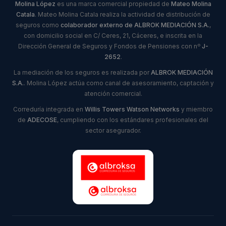
Molina López
es una marca comercial propiedad de
Mateo Molina
Catala
. Mateo Molina Catala realiza la actividad de distribución de
seguros como
colaborador externo de ALBROK MEDIACIÓN S.A.
,
con domicilio social en C/ Ceres, 21, Cáceres, e inscrita en la
Dirección General de Seguros y Fondos de Pensiones con nº
J-
2652
.
La mediación de los seguros es realizada por
ALBROK MEDIACIÓN
S.A.
. Molina López actúa como canal de asesoramiento, captación y
atención comercial.
Correduría integrada en
Willis Towers Watson Networks
y miembro
de
ADECOSE
, cumpliendo con los estándares profesionales del
sector asegurador.