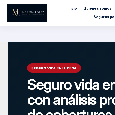
Saltar
Inicio
Quiénes somos
al
contenido
Seguros pa
SEGURO VIDA EN LUCENA
Seguro vida e
con análisis pr
de coberturas