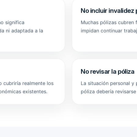
No incluir invalide
o significa
Muchas pólizas cubren f
da ni adaptada a la
impidan continuar traba
No revisar la póliza
 cubriría realmente los
La situación personal y 
onómicas existentes.
póliza debería revisars