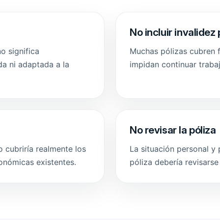
No incluir invalide
o significa
Muchas pólizas cubren f
da ni adaptada a la
impidan continuar traba
No revisar la póliza
 cubriría realmente los
La situación personal y 
onómicas existentes.
póliza debería revisars