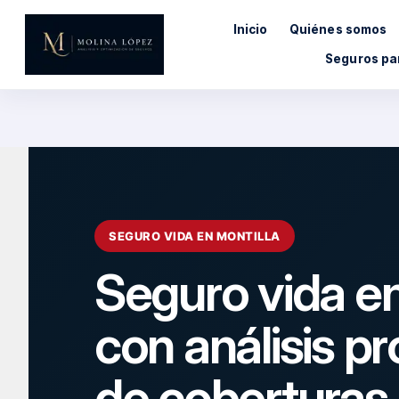
Saltar
Inicio
Quiénes somos
al
contenido
Seguros pa
SEGURO VIDA EN MONTILLA
Seguro vida en
con análisis pr
de coberturas