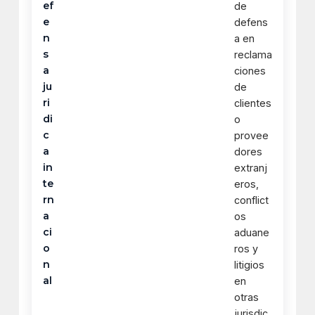
ef
de
e
defens
n
a en
s
reclama
a
ciones
ju
de
ri
clientes
di
o
c
provee
a
dores
in
extranj
te
eros,
rn
conflict
a
os
ci
aduane
o
ros y
n
litigios
al
en
otras
jurisdic