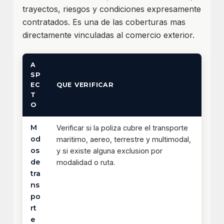
trayectos, riesgos y condiciones expresamente
contratados. Es una de las coberturas mas
directamente vinculadas al comercio exterior.
A
SP
EC
QUE VERIFICAR
T
O
M
Verificar si la poliza cubre el transporte
od
maritimo, aereo, terrestre y multimodal,
os
y si existe alguna exclusion por
de
modalidad o ruta.
tra
ns
po
rt
e