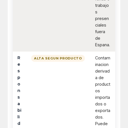
trabajo
s
presen
ciales
fuera
de
Espana.
R
Contam
ALTA SEGUN PRODUCTO
e
inacion
s
derivad
p
a de
o
product
n
os
s
importa
a
dos o
bi
exporta
li
dos.
d
Puede