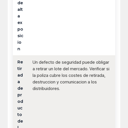
de
alt
a
ex
po
sic
io
n
Re
Un defecto de seguridad puede obligar
tir
a retirar un lote del mercado. Verificar si
ad
la poliza cubre los costes de retirada,
a
destruccion y comunicacion a los
de
distribuidores.
pr
od
uc
to
de
l