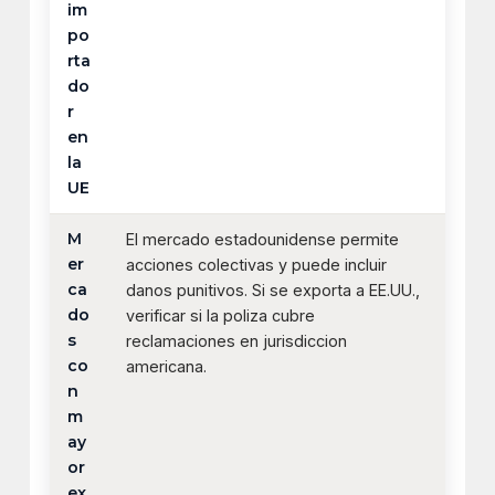
im
po
rta
do
r
en
la
UE
M
El mercado estadounidense permite
er
acciones colectivas y puede incluir
ca
danos punitivos. Si se exporta a EE.UU.,
do
verificar si la poliza cubre
s
reclamaciones en jurisdiccion
co
americana.
n
m
ay
or
ex