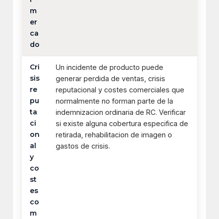
m
er
ca
do
Cri
Un incidente de producto puede
sis
generar perdida de ventas, crisis
re
reputacional y costes comerciales que
pu
normalmente no forman parte de la
ta
indemnizacion ordinaria de RC. Verificar
ci
si existe alguna cobertura especifica de
on
retirada, rehabilitacion de imagen o
al
gastos de crisis.
y
co
st
es
co
m