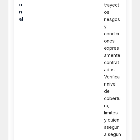
o
trayect
n
os,
al
riesgos
y
condici
ones
expres
amente
contrat
ados.
Verifica
r nivel
de
cobertu
ra,
limites
y quien
asegur
a segun