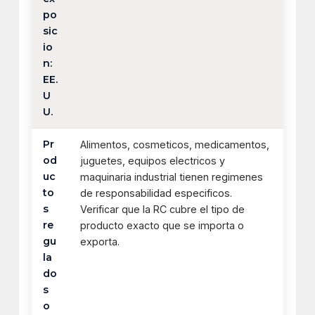
po
sic
io
n:
EE.
U
U.
Pr
Alimentos, cosmeticos, medicamentos,
od
juguetes, equipos electricos y
uc
maquinaria industrial tienen regimenes
to
de responsabilidad especificos.
s
Verificar que la RC cubre el tipo de
re
producto exacto que se importa o
gu
exporta.
la
do
s
o