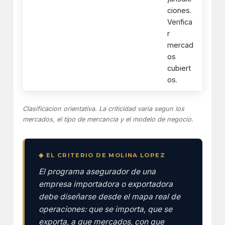
ciones.
Verifica
r
mercad
os
cubiert
os.
Clasificacion orientativa. La criticidad varia segun los
mercados, el tipo de mercancia y el modelo de negocio.
◆ EL CRITERIO DE MOLINA LOPEZ
El programa asegurador de una
empresa importadora o exportadora
debe diseñarse desde el mapa real de
operaciones: que se importa, que se
exporta, a que mercados, con que