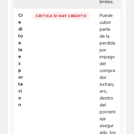
limites.
Cr
Puede
CRITICA SI HAY CREDITO
e
cubrir
di
parte
to
de la
a
perdida
la
por
e
impago
x
del
p
compra
or
dor
ta
extranj
ci
ero,
o
dentro
n
del
porcent
aje
asegur
ado, los