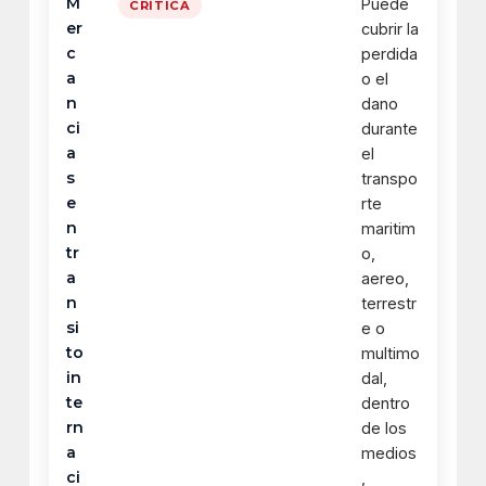
M
Puede
CRITICA
er
cubrir la
c
perdida
a
o el
n
dano
ci
durante
a
el
s
transpo
e
rte
n
maritim
tr
o,
a
aereo,
n
terrestr
si
e o
to
multimo
in
dal,
te
dentro
rn
de los
a
medios
ci
,