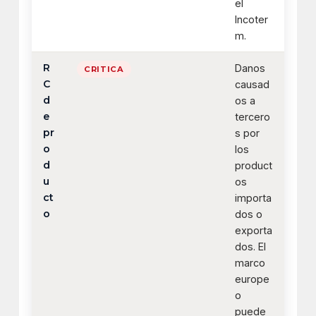
el
Incoter
m.
R
Danos
CRITICA
C
causad
d
os a
e
tercero
pr
s por
o
los
d
product
u
os
ct
importa
o
dos o
exporta
dos. El
marco
europe
o
puede