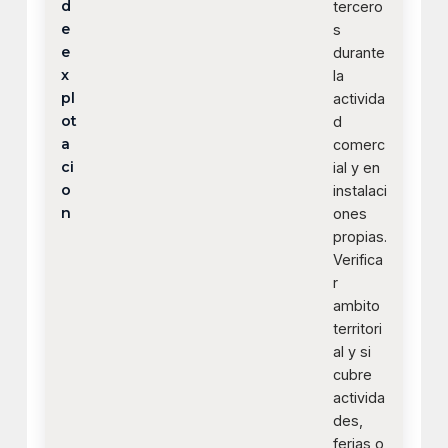
d
tercero
e
s
e
durante
x
la
pl
activida
ot
d
a
comerc
ci
ial y en
o
instalaci
n
ones
propias.
Verifica
r
ambito
territori
al y si
cubre
activida
des,
ferias o