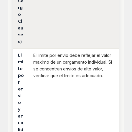
Ca
rg
o
Cl
au
se
s)
Li
El limite por envio debe reflejar el valor
mi
maximo de un cargamento individual. Si
te
se concentran envios de alto valor,
po
verificar que el limite es adecuado.
r
en
vi
o
y
an
ua
lid