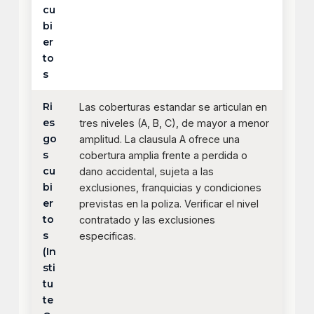
cu
bi
er
to
s
Ri
Las coberturas estandar se articulan en
es
tres niveles (A, B, C), de mayor a menor
go
amplitud. La clausula A ofrece una
s
cobertura amplia frente a perdida o
cu
dano accidental, sujeta a las
bi
exclusiones, franquicias y condiciones
er
previstas en la poliza. Verificar el nivel
to
contratado y las exclusiones
s
especificas.
(In
sti
tu
te