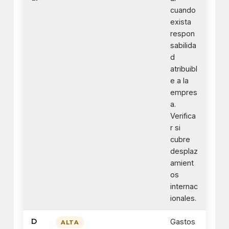
cuando
exista
respon
sabilida
d
atribuibl
e a la
empres
a.
Verifica
r si
cubre
desplaz
amient
os
internac
ionales.
D
Gastos
ALTA