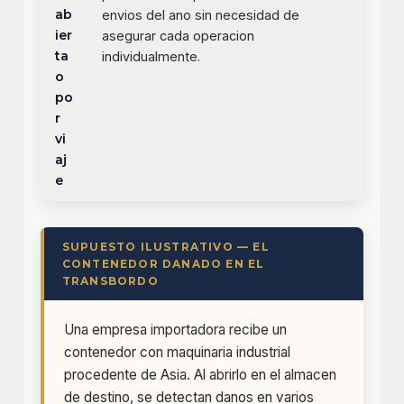
ab
envios del ano sin necesidad de
ier
asegurar cada operacion
ta
individualmente.
o
po
r
vi
aj
e
SUPUESTO ILUSTRATIVO — EL
CONTENEDOR DANADO EN EL
TRANSBORDO
Una empresa importadora recibe un
contenedor con maquinaria industrial
procedente de Asia. Al abrirlo en el almacen
de destino, se detectan danos en varios