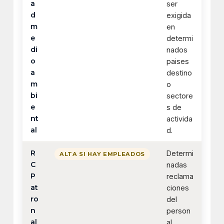
a
ser
d
exigida
m
en
e
determi
di
nados
o
paises
a
destino
m
o
bi
sectore
e
s de
nt
activida
al
d.
R
Determi
ALTA SI HAY EMPLEADOS
C
nadas
P
reclama
at
ciones
ro
del
n
person
al
al