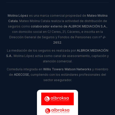
Molina López
es una marca comercial propiedad de
Mateo Molina
Catala
. Mateo Molina Catala realiza la actividad de distribución de
seguros como
colaborador externo de ALBROK MEDIACIÓN S.A.
,
con domicilio social en C/ Ceres, 21, Cáceres, e inscrita en la
Dirección General de Seguros y Fondos de Pensiones con nº
J-
2652
.
La mediación de los seguros es realizada por
ALBROK MEDIACIÓN
S.A.
. Molina López actúa como canal de asesoramiento, captación y
atención comercial.
Correduría integrada en
Willis Towers Watson Networks
y miembro
de
ADECOSE
, cumpliendo con los estándares profesionales del
sector asegurador.