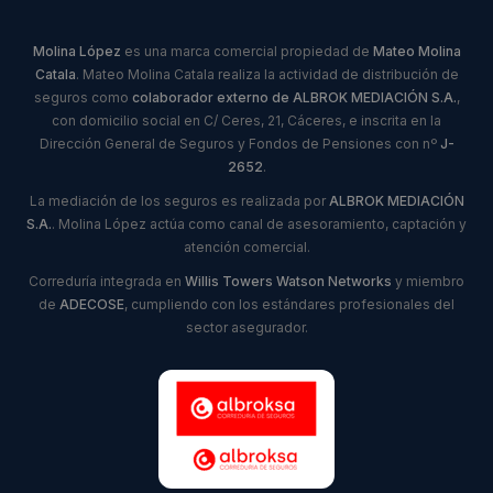
Molina López
es una marca comercial propiedad de
Mateo Molina
Catala
. Mateo Molina Catala realiza la actividad de distribución de
seguros como
colaborador externo de ALBROK MEDIACIÓN S.A.
,
con domicilio social en C/ Ceres, 21, Cáceres, e inscrita en la
Dirección General de Seguros y Fondos de Pensiones con nº
J-
2652
.
La mediación de los seguros es realizada por
ALBROK MEDIACIÓN
S.A.
. Molina López actúa como canal de asesoramiento, captación y
atención comercial.
Correduría integrada en
Willis Towers Watson Networks
y miembro
de
ADECOSE
, cumpliendo con los estándares profesionales del
sector asegurador.