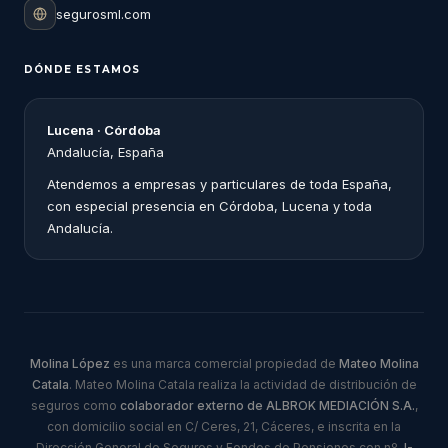
segurosml.com
DÓNDE ESTAMOS
Lucena · Córdoba
Andalucía, España
Atendemos a empresas y particulares de toda España,
con especial presencia en Córdoba, Lucena y toda
Andalucía.
Molina López
es una marca comercial propiedad de
Mateo Molina
Catala
. Mateo Molina Catala realiza la actividad de distribución de
seguros como
colaborador externo de ALBROK MEDIACIÓN S.A.
,
con domicilio social en C/ Ceres, 21, Cáceres, e inscrita en la
Dirección General de Seguros y Fondos de Pensiones con nº
J-