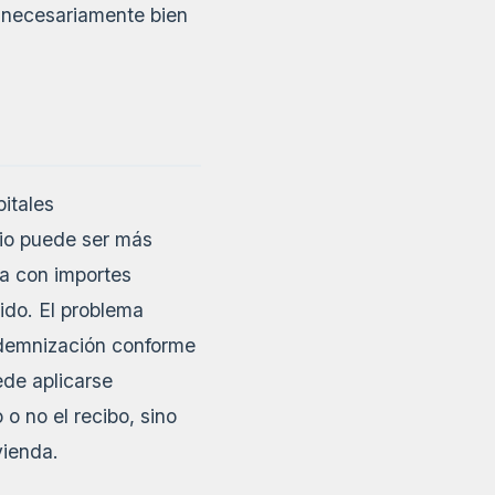
o necesariamente bien
itales
rio puede ser más
úa con importes
gido. El problema
ndemnización conforme
ede aplicarse
o no el recibo, sino
vienda.