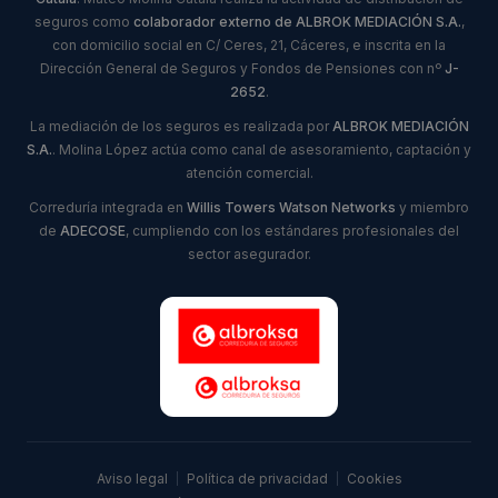
seguros como
colaborador externo de ALBROK MEDIACIÓN S.A.
,
con domicilio social en C/ Ceres, 21, Cáceres, e inscrita en la
Dirección General de Seguros y Fondos de Pensiones con nº
J-
2652
.
La mediación de los seguros es realizada por
ALBROK MEDIACIÓN
S.A.
. Molina López actúa como canal de asesoramiento, captación y
atención comercial.
Correduría integrada en
Willis Towers Watson Networks
y miembro
de
ADECOSE
, cumpliendo con los estándares profesionales del
sector asegurador.
Aviso legal
|
Política de privacidad
|
Cookies