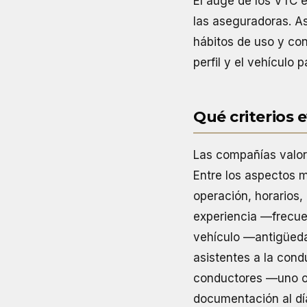
El auge de los VTC e
las aseguradoras. As
hábitos de uso y con
perfil y el vehículo 
Qué criterios 
Las compañías valora
Entre los aspectos m
operación, horarios, 
experiencia —frecuen
vehículo —antigüeda
asistentes a la cond
conductores —uno o 
documentación al día