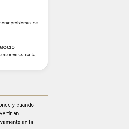
D
enerar problemas de
EGOCIO
isarse en conjunto,
dónde y cuándo
vertir en
ivamente en la