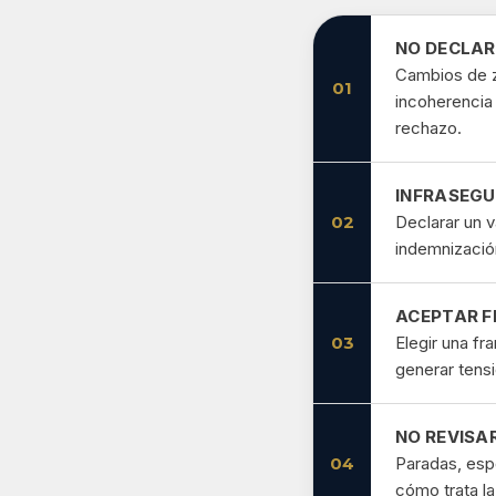
NO DECLAR
Cambios de z
01
incoherencia 
rechazo.
INFRASEGU
02
Declarar un v
indemnizació
ACEPTAR F
03
Elegir una fr
generar tensi
NO REVISA
04
Paradas, esp
cómo trata la