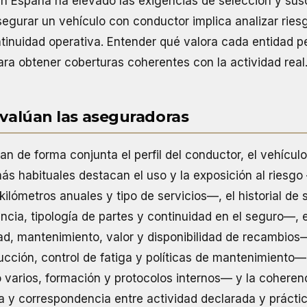
n España ha elevado las exigencias de selección y susc
egurar un vehículo con conductor implica analizar ries
tinuidad operativa. Entender qué valora cada entidad pe
para obtener coberturas coherentes con la actividad real
evalúan las aseguradoras
n de forma conjunta el perfil del conductor, el vehículo 
ás habituales destacan el uso y la exposición al riesg
kilómetros anuales y tipo de servicios—, el historial de s
cia, tipología de partes y continuidad en el seguro—, e
d, mantenimiento, valor y disponibilidad de recambios
ucción, control de fatiga y políticas de mantenimiento—,
varios, formación y protocolos internos— y la coherenc
 y correspondencia entre actividad declarada y práctic