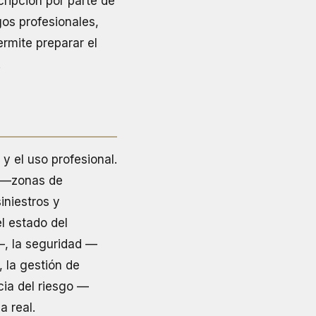
ripción por parte de
gos profesionales,
rmite preparar el
.
y el uso profesional.
o —zonas de
iniestros y
l estado del
—, la seguridad —
 la gestión de
ia del riesgo —
a real.