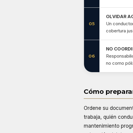
OLVIDAR A
05
Un conductor
cobertura jus
NO COORDI
06
Responsabilid
no como póliz
Cómo preparar 
Ordene su documenta
trabaja, quién condu
mantenimiento progr