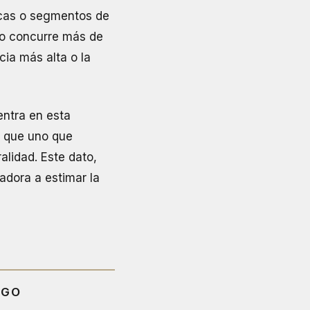
icas o segmentos de
do concurre más de
cia más alta o la
entra en esta
e que uno que
alidad. Este dato,
radora a estimar la
SGO