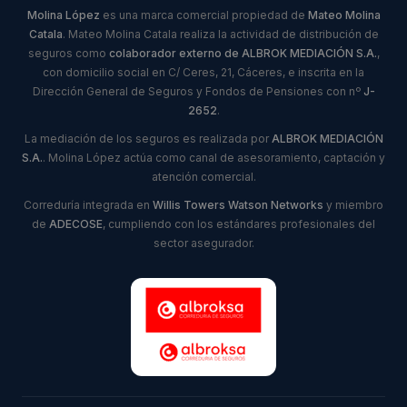
Molina López
es una marca comercial propiedad de
Mateo Molina
Catala
. Mateo Molina Catala realiza la actividad de distribución de
seguros como
colaborador externo de ALBROK MEDIACIÓN S.A.
,
con domicilio social en C/ Ceres, 21, Cáceres, e inscrita en la
Dirección General de Seguros y Fondos de Pensiones con nº
J-
2652
.
La mediación de los seguros es realizada por
ALBROK MEDIACIÓN
S.A.
. Molina López actúa como canal de asesoramiento, captación y
atención comercial.
Correduría integrada en
Willis Towers Watson Networks
y miembro
de
ADECOSE
, cumpliendo con los estándares profesionales del
sector asegurador.