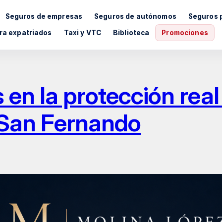
Seguros de empresas
Seguros de autónomos
Seguros 
ra expatriados
Taxi y VTC
Biblioteca
Promociones
 en la protección real
 San Fernando