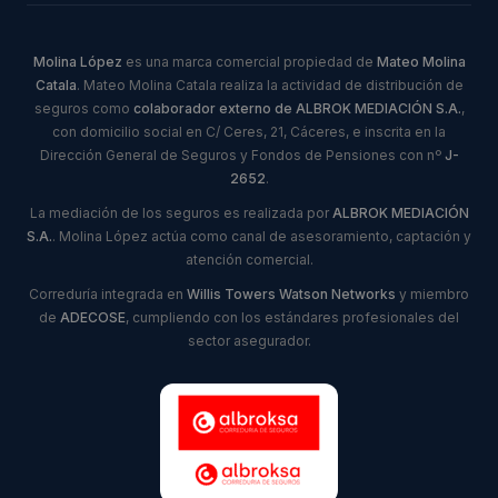
Molina López
es una marca comercial propiedad de
Mateo Molina
Catala
. Mateo Molina Catala realiza la actividad de distribución de
seguros como
colaborador externo de ALBROK MEDIACIÓN S.A.
,
con domicilio social en C/ Ceres, 21, Cáceres, e inscrita en la
Dirección General de Seguros y Fondos de Pensiones con nº
J-
2652
.
La mediación de los seguros es realizada por
ALBROK MEDIACIÓN
S.A.
. Molina López actúa como canal de asesoramiento, captación y
atención comercial.
Correduría integrada en
Willis Towers Watson Networks
y miembro
de
ADECOSE
, cumpliendo con los estándares profesionales del
sector asegurador.