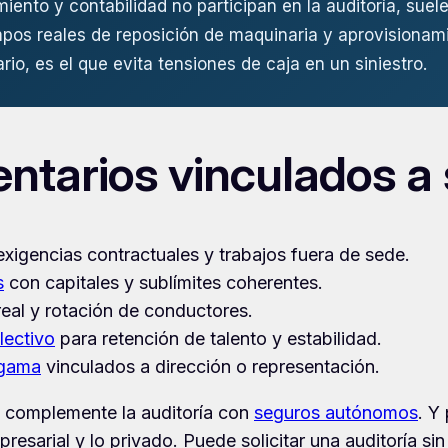
nto y contabilidad no participan en la auditoría, suele
empos reales de reposición de maquinaria y aprovisionami
ario, es el que evita tensiones de caja en un siniestro.
tarios vinculados a 
exigencias contractuales y trabajos fuera de sede.
s
con capitales y sublímites coherentes.
eal y rotación de conductores.
lectivo
para retención de talento y estabilidad.
 gama
vinculados a dirección o representación.
, complemente la auditoría con
seguros autónomos
. Y
presarial y lo privado. Puede solicitar una auditoría 