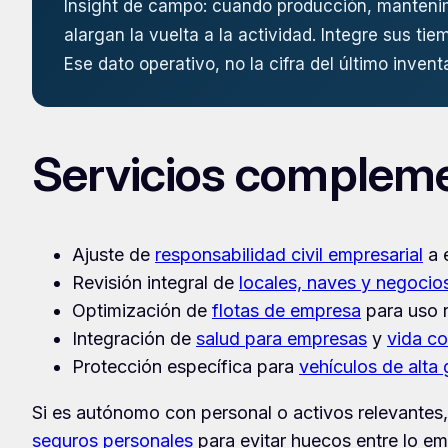
Insight de campo: cuando producción, mantenimie
alargan la vuelta a la actividad. Integre sus ti
Ese dato operativo, no la cifra del último invent
Servicios complemen
Ajuste de
responsabilidad civil empresarial
a 
Revisión integral de
locales, naves y negocio
Optimización de
flotas de empresa
para uso r
Integración de
salud para empresas
y
vida co
Protección específica para
vehículos de alta
Si es autónomo con personal o activos relevantes
seguros personales
para evitar huecos entre lo em