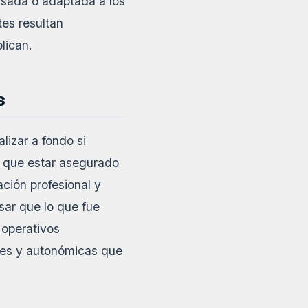
isada o adaptada a los
tes resultan
lican.
s
lizar a fondo si
n que estar asegurado
ción profesional y
nsar que lo que fue
 operativos
ales y autonómicas que