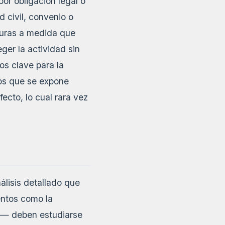
or obligación legal o
 civil, convenio o
rturas a medida que
ger la actividad sin
os clave para la
los que se expone
ecto, lo cual rara vez
lisis detallado que
entos como la
al— deben estudiarse