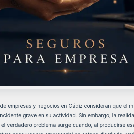
de empresas y negocios en Cádiz consideran que el ma
 incidente grave en su actividad. Sin embargo, la reali
el verdadero problema surge cuando, al producirse esa