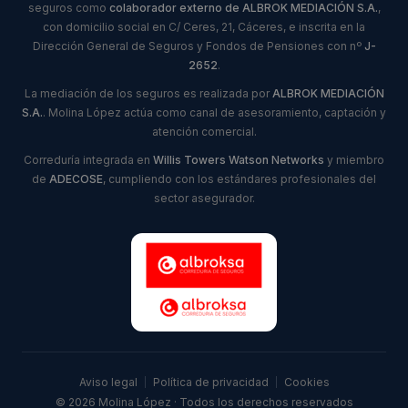
seguros como
colaborador externo de ALBROK MEDIACIÓN S.A.
,
con domicilio social en C/ Ceres, 21, Cáceres, e inscrita en la
Dirección General de Seguros y Fondos de Pensiones con nº
J-
2652
.
La mediación de los seguros es realizada por
ALBROK MEDIACIÓN
S.A.
. Molina López actúa como canal de asesoramiento, captación y
atención comercial.
Correduría integrada en
Willis Towers Watson Networks
y miembro
de
ADECOSE
, cumpliendo con los estándares profesionales del
sector asegurador.
Aviso legal
|
Política de privacidad
|
Cookies
© 2026 Molina López · Todos los derechos reservados