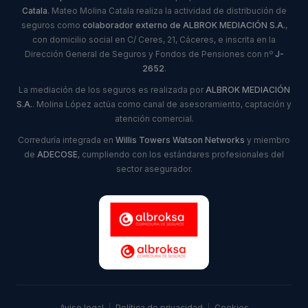
Catala
. Mateo Molina Catala realiza la actividad de distribución de
seguros como
colaborador externo de ALBROK MEDIACIÓN S.A.
,
con domicilio social en C/ Ceres, 21, Cáceres, e inscrita en la
Dirección General de Seguros y Fondos de Pensiones con nº
J-
2652
.
La mediación de los seguros es realizada por
ALBROK MEDIACIÓN
S.A.
. Molina López actúa como canal de asesoramiento, captación y
atención comercial.
Correduría integrada en
Willis Towers Watson Networks
y miembro
de
ADECOSE
, cumpliendo con los estándares profesionales del
sector asegurador.
Aviso legal
|
Política de privacidad
|
Cookies