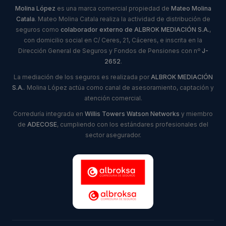
Molina López
es una marca comercial propiedad de
Mateo Molina
Catala
. Mateo Molina Catala realiza la actividad de distribución de
seguros como
colaborador externo de ALBROK MEDIACIÓN S.A.
,
con domicilio social en C/ Ceres, 21, Cáceres, e inscrita en la
Dirección General de Seguros y Fondos de Pensiones con nº
J-
2652
.
La mediación de los seguros es realizada por
ALBROK MEDIACIÓN
S.A.
. Molina López actúa como canal de asesoramiento, captación y
atención comercial.
Correduría integrada en
Willis Towers Watson Networks
y miembro
de
ADECOSE
, cumpliendo con los estándares profesionales del
sector asegurador.