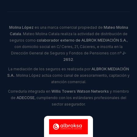
Molina López
es una marca comercial propiedad de
Mateo Molina
Catala
. Mateo Molina Catala realiza la actividad de distribución de
seguros como
colaborador externo de ALBROK MEDIACIÓN S.A.
,
con domicilio social en C/ Ceres, 21, Cáceres, e inscrita en la
Dirección General de Seguros y Fondos de Pensiones con nº
J-
2652
.
La mediación de los seguros es realizada por
ALBROK MEDIACIÓN
S.A.
. Molina López actúa como canal de asesoramiento, captación y
atención comercial.
Correduría integrada en
Willis Towers Watson Networks
y miembro
de
ADECOSE
, cumpliendo con los estándares profesionales del
sector asegurador.