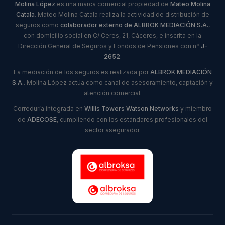
Molina López
es una marca comercial propiedad de
Mateo Molina
Catala
. Mateo Molina Catala realiza la actividad de distribución de
seguros como
colaborador externo de ALBROK MEDIACIÓN S.A.
,
con domicilio social en C/ Ceres, 21, Cáceres, e inscrita en la
Dirección General de Seguros y Fondos de Pensiones con nº
J-
2652
.
La mediación de los seguros es realizada por
ALBROK MEDIACIÓN
S.A.
. Molina López actúa como canal de asesoramiento, captación y
atención comercial.
Correduría integrada en
Willis Towers Watson Networks
y miembro
de
ADECOSE
, cumpliendo con los estándares profesionales del
sector asegurador.