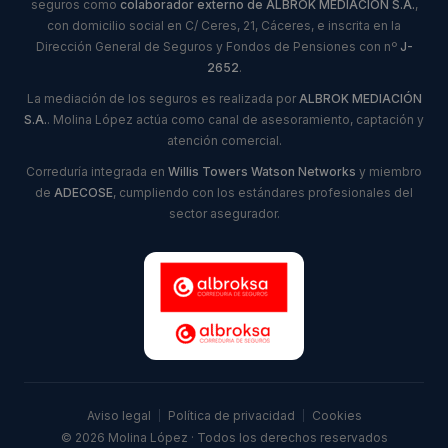
seguros como
colaborador externo de ALBROK MEDIACIÓN S.A.
,
con domicilio social en C/ Ceres, 21, Cáceres, e inscrita en la
Dirección General de Seguros y Fondos de Pensiones con nº
J-
2652
.
La mediación de los seguros es realizada por
ALBROK MEDIACIÓN
S.A.
. Molina López actúa como canal de asesoramiento, captación y
atención comercial.
Correduría integrada en
Willis Towers Watson Networks
y miembro
de
ADECOSE
, cumpliendo con los estándares profesionales del
sector asegurador.
Aviso legal
|
Política de privacidad
|
Cookies
© 2026 Molina López · Todos los derechos reservados