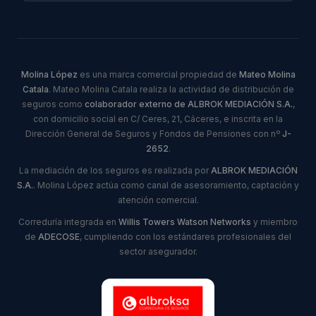
Molina López
es una marca comercial propiedad de
Mateo Molina
Catala
. Mateo Molina Catala realiza la actividad de distribución de
seguros como
colaborador externo de ALBROK MEDIACIÓN S.A.
,
con domicilio social en C/ Ceres, 21, Cáceres, e inscrita en la
Dirección General de Seguros y Fondos de Pensiones con nº
J-
2652
.
La mediación de los seguros es realizada por
ALBROK MEDIACIÓN
S.A.
. Molina López actúa como canal de asesoramiento, captación y
atención comercial.
Correduría integrada en
Willis Towers Watson Networks
y miembro
de
ADECOSE
, cumpliendo con los estándares profesionales del
sector asegurador.