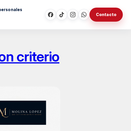
personales
Contacto
n criterio