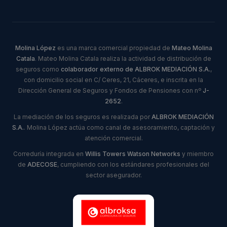
Molina López
es una marca comercial propiedad de
Mateo Molina
Catala
. Mateo Molina Catala realiza la actividad de distribución de
seguros como
colaborador externo de ALBROK MEDIACIÓN S.A.
,
con domicilio social en C/ Ceres, 21, Cáceres, e inscrita en la
Dirección General de Seguros y Fondos de Pensiones con nº
J-
2652
.
La mediación de los seguros es realizada por
ALBROK MEDIACIÓN
S.A.
. Molina López actúa como canal de asesoramiento, captación y
atención comercial.
Correduría integrada en
Willis Towers Watson Networks
y miembro
de
ADECOSE
, cumpliendo con los estándares profesionales del
sector asegurador.