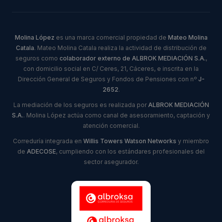
Molina López
es una marca comercial propiedad de
Mateo Molina
Catala
. Mateo Molina Catala realiza la actividad de distribución de
seguros como
colaborador externo de ALBROK MEDIACIÓN S.A.
,
con domicilio social en C/ Ceres, 21, Cáceres, e inscrita en la
Dirección General de Seguros y Fondos de Pensiones con nº
J-
2652
.
La mediación de los seguros es realizada por
ALBROK MEDIACIÓN
S.A.
. Molina López actúa como canal de asesoramiento, captación y
atención comercial.
Correduría integrada en
Willis Towers Watson Networks
y miembro
de
ADECOSE
, cumpliendo con los estándares profesionales del
sector asegurador.