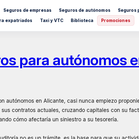
Seguros de empresas
Seguros de autónomos
Seguros 
ra expatriados
Taxi y VTC
Biblioteca
Promociones
ros para autónomos e
on autónomos en Alicante, casi nunca empiezo proponi
sus contratos actuales, cruzando capitales con su fac
ando cómo afectaría un siniestro a su tesorería.
uditoría no es un trámite, es la base para que su activi