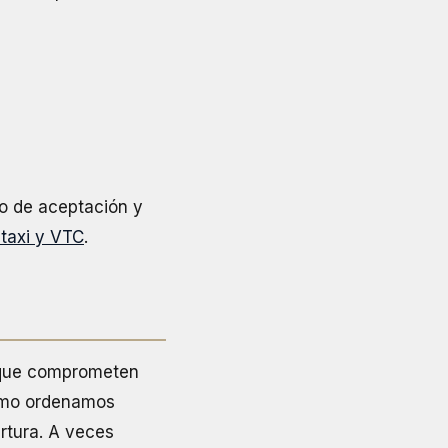
co de aceptación y
taxi y VTC
.
s que comprometen
ltimo ordenamos
rtura. A veces