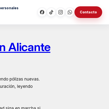
personales
Contacto
n Alicante
endo pólizas nuevas.
turación, leyendo
dad siga en marcha si