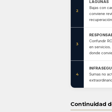
LAGUNAS
Bajas con car
2
conviene rev
recuperación
RESPONSAB
Confundir RC
3
en servicios.
donde convi
INFRASEGU
4
Sumas no actu
extraordinari
Continuidad de