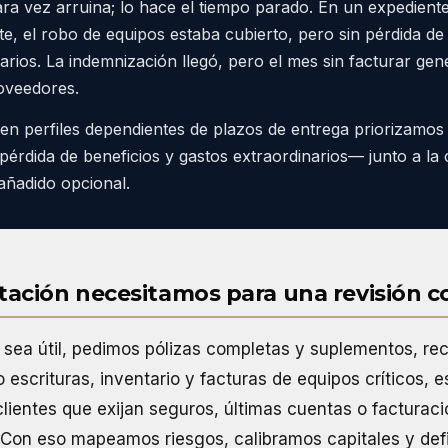
ara vez arruina; lo hace el tiempo parado. En un expedient
te, el robo de equipos estaba cubierto, pero sin pérdida de 
arios. La indemnización llegó, pero el mes sin facturar gen
roveedores.
en perfiles dependientes de plazos de entrega priorizamos
érdida de beneficios y gastos extraordinarios— junto a la
ñadido opcional.
ción necesitamos para una revisión co
a sea útil, pedimos pólizas completas y suplementos, rec
o escrituras, inventario y facturas de equipos críticos,
 clientes que exijan seguros, últimas cuentas o facturaci
. Con eso mapeamos riesgos, calibramos capitales y def