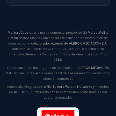
Molina López
es una marca comercial propiedad de
Mateo Molina
Catala
. Mateo Molina Catala realiza la actividad de distribución de
seguros como
colaborador externo de ALBROK MEDIACIÓN S.A.
,
con domicilio social en C/ Ceres, 21, Cáceres, e inscrita en la
Dirección General de Seguros y Fondos de Pensiones con nº
J-
2652
.
La mediación de los seguros es realizada por
ALBROK MEDIACIÓN
S.A.
. Molina López actúa como canal de asesoramiento, captación y
atención comercial.
Correduría integrada en
Willis Towers Watson Networks
y miembro
de
ADECOSE
, cumpliendo con los estándares profesionales del
sector asegurador.