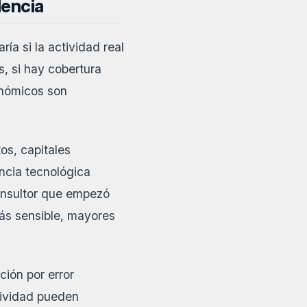
dencia
ría si la actividad real
s, si hay cobertura
onómicos son
os, capitales
ncia tecnológica
consultor que empezó
s sensible, mayores
ción por error
ctividad pueden