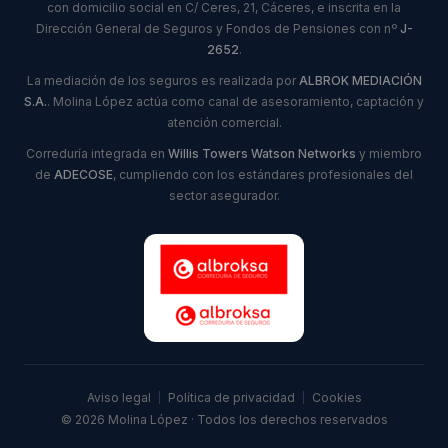
con domicilio social en C/ Ceres, 21, Cáceres, e inscrita en la
Dirección General de Seguros y Fondos de Pensiones con nº
J-
2652
.
La mediación de los seguros es realizada por
ALBROK MEDIACIÓN
S.A.
. Molina López actúa como canal de asesoramiento, captación y
atención comercial.
Correduría integrada en
Willis Towers Watson Networks
y miembro
de
ADECOSE
, cumpliendo con los estándares profesionales del
sector asegurador.
Aviso legal
|
Política de privacidad
|
Cookies
© 2026 Molina López · Todos los derechos reservados