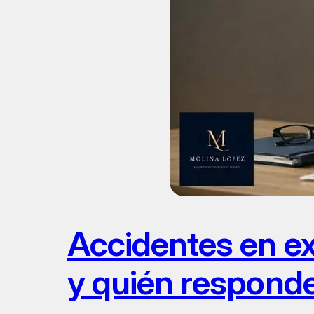
Accidentes en e
y quién respond