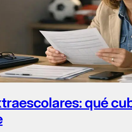
xtraescolares: qué cu
e